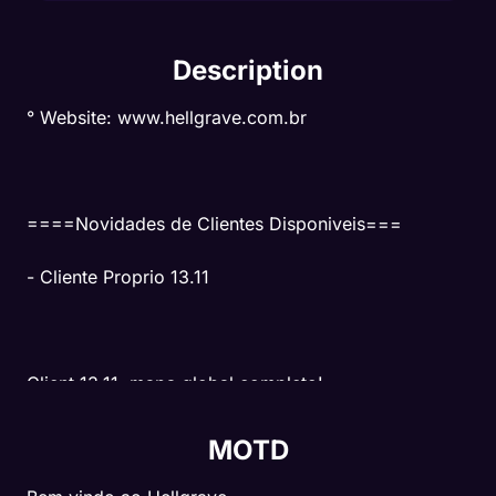
Description
° Website: www.hellgrave.com.br
====Novidades de Clientes Disponiveis===
- Cliente Proprio 13.11
Client 13.11, mapa global completo!
- Wheel of Destiny;
MOTD
- Reward Collect All;