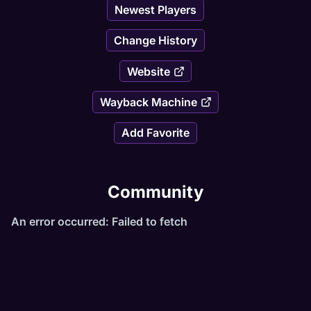
Newest Players
===============================
Change History
Trabalhamos com EXP por stagios
Website
===============================
Wayback Machine
Add Favorite
Venha conhecer o nosso site e saber muito mais do 
que podemos oferecer, não perca tempo e conheça 
o nosso trabalho.
Community
° Site: www.hellgrave.com.br