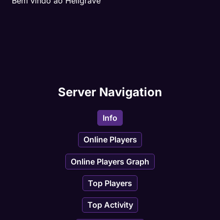
Bem vindo ao Hellgrave
- Iksupan;
- Ingol;
- Som;
Server Navigation
- Imbuement Tracker;
- Mapa atualizado;
Info
- Hunts revisadas;
Online Players
Online Players Graph
- Soul War Quest;
Top Players
- Hunts Gnomproma e Marapur;
Top Activity