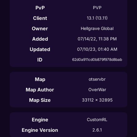
PvP
PVP
Client
13.1
(13.11)
Owner
Hellgrave Global
Added
07/14/22, 11:38 PM
Updated
07/10/23, 01:40 AM
ID
62d0a911cd0b879f978d8bab
Map
otservbr
Map Author
OverWar
Map Size
33112
 x 
32895
Engine
CustomRL
Engine Version
2.6.1