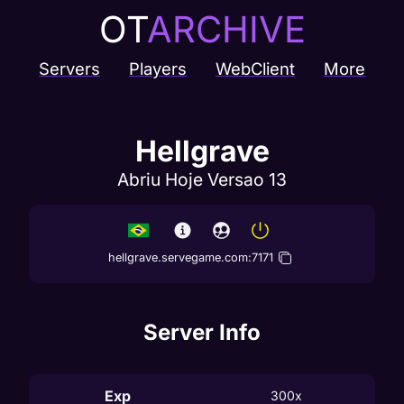
OT
ARCHIVE
Servers
Players
WebClient
More
Hellgrave
Abriu Hoje Versao 13
hellgrave.servegame.com
:
7171
Server Info
Exp
300x