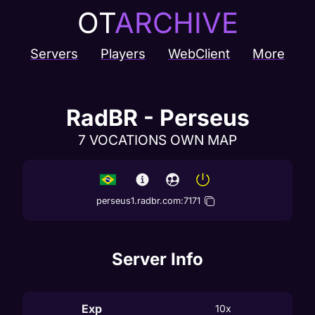
OT
ARCHIVE
Servers
Players
WebClient
More
RadBR - Perseus
7 VOCATIONS OWN MAP
perseus1.radbr.com
:
7171
Server Info
Exp
10x