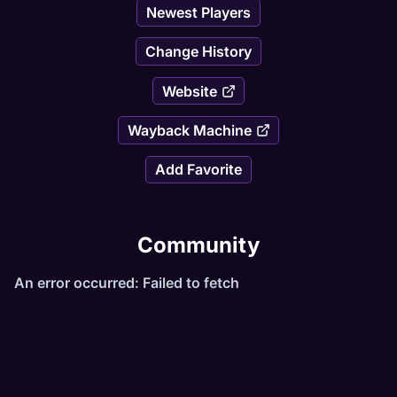
Newest Players
Evento bomberman;
Change History
Evento zumbi;
Website
Evento dos castelos;
Wayback Machine
Peace Days (quatro (4) primeiros dias do mês com 
Add Favorite
no-pvp ativo).
Community
Novos itens, novos monstros e novas vocações 
(Drunou, Infernalist e Knocker);
Mapa único e exclusivo, com mais de 10 cidades e 
locais de caça;
Sistemas novos e diferentes como: Reset 