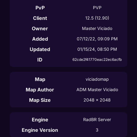
PvP
PVP
Client
12.5
(12.90)
Owner
Master Viciado
Added
07/12/22, 09:09 PM
Updated
01/15/24, 08:50 PM
ID
62cde2f41770eac22ec6acfb
Map
viciadomap
Map Author
ADM Master Viciado
Map Size
2048
 x 
2048
Engine
RadBR Server
Engine Version
3